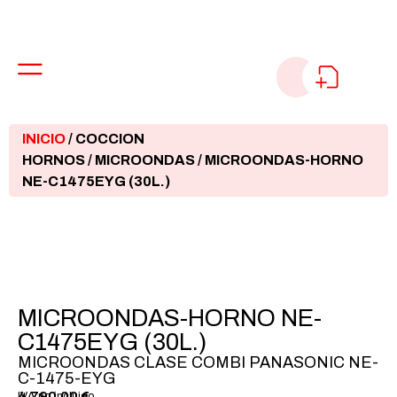
INICIO
/
COCCION
HORNOS
/
MICROONDAS
/ MICROONDAS-HORNO
NE-C1475EYG (30L.)
MICROONDAS-HORNO NE-
C1475EYG (30L.)
MICROONDAS CLASE COMBI PANASONIC NE-
C-1475-EYG
4.790,00
€
IVA no incluido