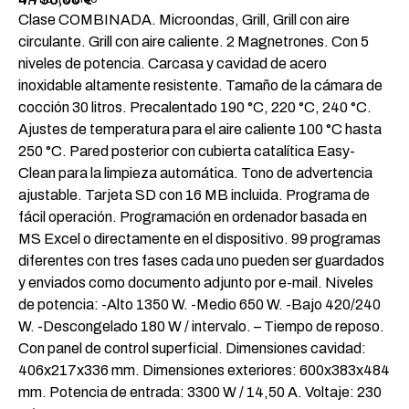
Clase COMBINADA. Microondas, Grill, Grill con aire
circulante. Grill con aire caliente. 2 Magnetrones. Con 5
niveles de potencia. Carcasa y cavidad de acero
inoxidable altamente resistente. Tamaño de la cámara de
cocción 30 litros. Precalentado 190 °C, 220 °C, 240 °C.
Ajustes de temperatura para el aire caliente 100 °C hasta
250 °C. Pared posterior con cubierta catalítica Easy-
Clean para la limpieza automática. Tono de advertencia
ajustable. Tarjeta SD con 16 MB incluida. Programa de
fácil operación. Programación en ordenador basada en
MS Excel o directamente en el dispositivo. 99 programas
diferentes con tres fases cada uno pueden ser guardados
y enviados como documento adjunto por e-mail. Niveles
de potencia: -Alto 1350 W. -Medio 650 W. -Bajo 420/240
W. -Descongelado 180 W / intervalo. – Tiempo de reposo.
Con panel de control superficial. Dimensiones cavidad:
406x217x336 mm. Dimensiones exteriores: 600x383x484
mm. Potencia de entrada: 3300 W / 14,50 A. Voltaje: 230