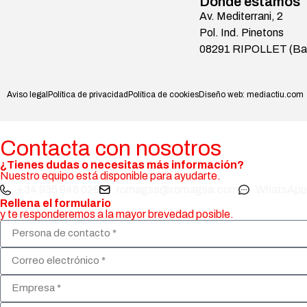
Dónde estamos
Av. Mediterrani, 2
Pol. Ind. Pinetons
08291 RIPOLLET (Bar
Aviso legal
Política de privacidad
Política de cookies
Diseño web: mediactiu.com
Contacta con nosotros
¿Tienes dudas o necesitas más información?
Nuestro equipo está disponible para ayudarte.
+34 935 946 028
romagsa@romagsa.com
WhatsApp 
Rellena el formulario
y te responderemos a la mayor brevedad posible.