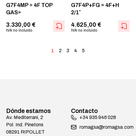
G7F4MP » 4F TOP
G7F4P+FG » 4F+H
GAS»
2/1″
3.330,00
€
4.625,00
€
IVA no incluido
IVA no incluido
1
2
3
4
5
Dónde estamos
Contacto
Av. Mediterrani, 2
+34 935 946 028
Pol. Ind. Pinetons
romagsa@romagsa.com
08291 RIPOLLET