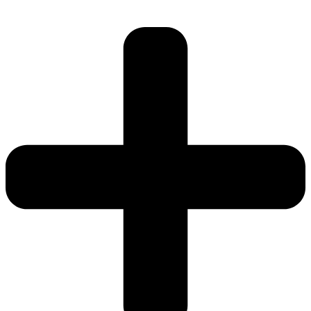
Ir
al
contenido