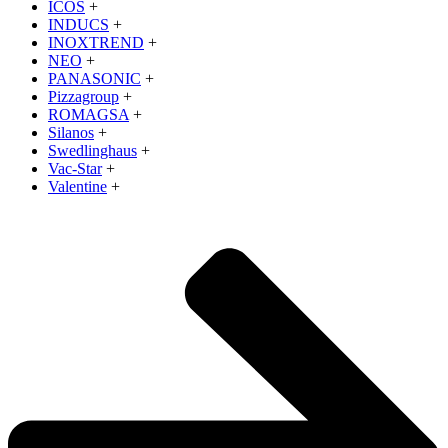
ICOS
+
INDUCS
+
INOXTREND
+
NEO
+
PANASONIC
+
Pizzagroup
+
ROMAGSA
+
Silanos
+
Swedlinghaus
+
Vac-Star
+
Valentine
+