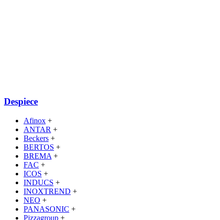
Despiece
Afinox
+
ANTAR
+
Beckers
+
BERTOS
+
BREMA
+
FAC
+
ICOS
+
INDUCS
+
INOXTREND
+
NEO
+
PANASONIC
+
Pizzagroup
+