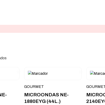
ados
GOURMET
GOURME
NE-
MICROONDAS NE-
MICRO
1880EYG (44L.)
2140EYG