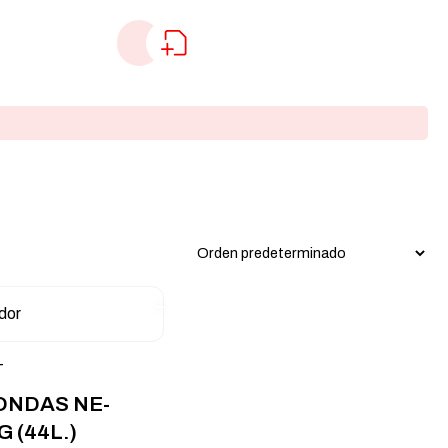
T
ONDAS NE-
 (44L.)