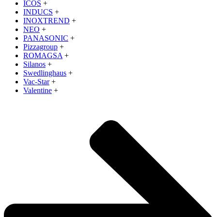
ICOS
+
INDUCS
+
INOXTREND
+
NEO
+
PANASONIC
+
Pizzagroup
+
ROMAGSA
+
Silanos
+
Swedlinghaus
+
Vac-Star
+
Valentine
+