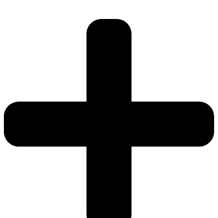
Ir
al
contenido