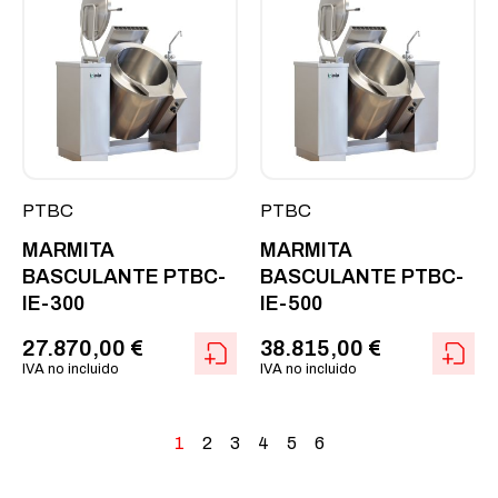
PTBC
PTBC
MARMITA
MARMITA
BASCULANTE PTBC-
BASCULANTE PTBC-
IE-300
IE-500
27.870,00
€
38.815,00
€
IVA no incluido
IVA no incluido
1
2
3
4
5
6