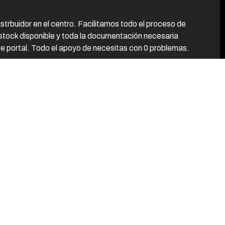
Soporte telefónico
Para resolver dudas al momento.
rbuidor en el centro. Facilitamos todo el proceso de
Red de SATs oficiales
tock disponible y toda la documentación necesaria
En todo el territorio nacional.
te portal. Todo el apoyo de necesitas con 0 problemas.
ara entregas más rápidas.
mpre a tu alcance
nicas, planos CAD, certificados, facturas y más.
ncias postventa
caz para resolver cualquier incidencia.
ETAS
LO A LA CATALANA a baja temperatura
 luego nosotros
fecto para los meses fríos y para celebrar estas fiestas! Esta d
prioridad. Esmatos para ayudarte siempre.
s, y al