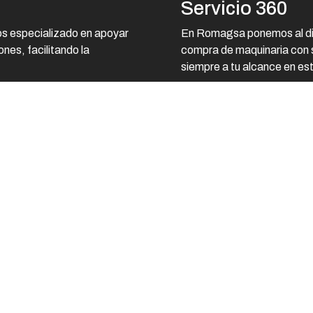
Servicio 360
Piezas originales siempre disponibles.
 especializado en apoyar
En Romagsa ponemos al dist
Disponibilidad asegurada
nes, facilitando la
compra de maquinaria con s
Entregas en 24h para un servicio rápido y
siempre a tu alcance en es
eficiente.
Stock disponible
Alta disponibilidad p
Documentación sie
Manuales, fichas téc
Gestión de incide
Atención rápida y efi
REC
POL
 convencen.
Primero el cliente,
e la pizza, rica en aceite, que se
¡Per
Tu éxito es nuestra 
dulce
LEER NOTICIA