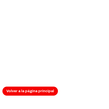
Página no encontr
Parece que esta página se ha p
Es posible que el enlace esté roto, que la direcci
Puedes volver al inicio y seguir navegando desde a
Volver a la página principal