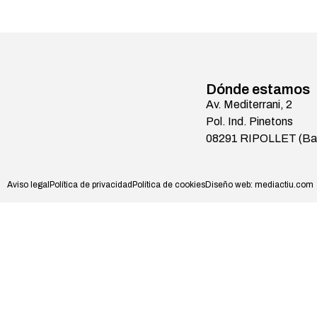
Dónde estamos
Av. Mediterrani, 2
Pol. Ind. Pinetons
08291 RIPOLLET (Bar
Aviso legal
Política de privacidad
Política de cookies
Diseño web: mediactiu.com
Contacta con nosotros
¿Tienes dudas o necesitas más información?
Nuestro equipo está disponible para ayudarte.
+34 935 946 028
romagsa@romagsa.com
WhatsApp 
Rellena el formulario
y te responderemos a la mayor brevedad posible.