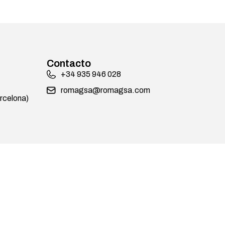
Contacto
+34 935 946 028
romagsa@romagsa.com
celona)
(+034 000 000 000 )